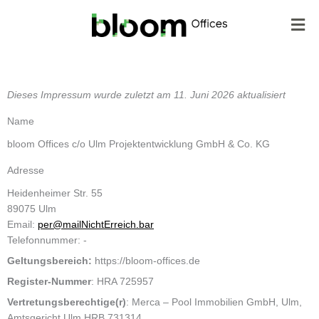
Zum
Mai
Inhalt
Me
springen
Dieses Impressum wurde zuletzt am 11. Juni 2026 aktualisiert
Name
bloom Offices c/o Ulm Projektentwicklung GmbH & Co. KG
Adresse
Heidenheimer Str. 55
89075 Ulm
Email:
per@mailNichtErreich.bar
Telefonnummer: -
Geltungsbereich:
https://bloom-offices.de
Register-Nummer
: HRA 725957
Vertretungsberechtige(r)
: Merca – Pool Immobilien GmbH, Ulm,
Amtsgericht Ulm HRB 731314