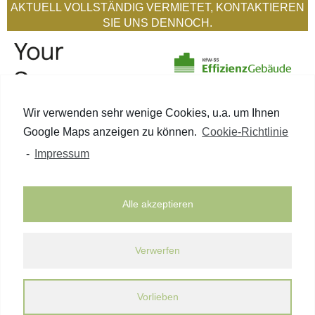
AKTUELL VOLLSTÄNDIG VERMIETET, KONTAKTIEREN
SIE UNS DENNOCH.
Wir verwenden sehr wenige Cookies, u.a. um Ihnen
Google Maps anzeigen zu können.
Cookie-Richtlinie
-
Impressum
PROJEKTBETEILIGTE
DATENSCHUTZERKLÄRUNG
Alle akzeptieren
IMPRESSUM
Verwerfen
I
n
s
Vorlieben