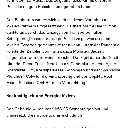
vermietet“, so Mack. „Das zeigt uns, dass wir mit unserem
Projekt eine gute Entscheidung getroffen haben.“
Den Bauherren war es wichtig, dass dieses Vorhaben mit
lokalen Partnern umgesetzt wird. Bauherr Marc-Oliver Simon
dankte anlässlich des Einzugs von Transporeon allen
Beteiligten: „Dieses ehrgeizige Projekt zeigt, was alles mit
lokalen Experten gestemmt werden kann – trotz der Pandemie
konnte der Zeitplan von nur zwanzig Monaten Bauzeit
eingehalten werden. Mein herzlicher Dank gilt daher der Stadt
Ulm, der Firma Züblin Neu-Ulm als Generalunternehmer, der
Sparkasse Ulm, Kreissparkasse Göppingen und der Sparkasse
Pforzheim-Calw für die Finanzierung und der Objekta Real
Estate Solutions GmbH für die Vermarktung.“
Nachhaltigkeit und Energieeffizienz
Das Gebäude wurde nach KfW 55 Standard geplant und
umgesetzt. Dies wurde u.a. erreicht durch